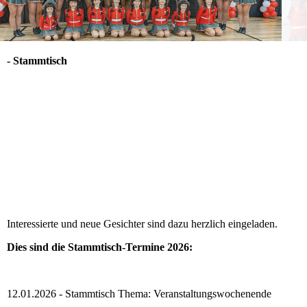
- Stammtisch
Einmal im Quartal treffen wir uns montags
ab
20 Uhr
zum
Stammtisch. Derzeit haben wir aufgrund der
Restaurantsituation in Querenburg kein festes
Vereinslokal, sondern treffen uns wechselnd in
verschiedenen Gaststätten. Gemeinsam wird zwanglos
über alle möglichen Themen gequatscht und gemeinsam
gegessen und getrunken. Es wird viel über kommende und
vergangene Termine des Vereins gesprochen und
gemeinsame Pläne geschmiedet, aber auch die neusten
Entwicklungen in unserem Stadtteil Querenburg dürfen
dabei nicht zu kurz kommen.
Interessierte und neue Gesichter sind dazu herzlich eingeladen.
Dies sind die Stammtisch-Termine 2026:
12.01.2026 - Stammtisch Thema: Veranstaltungswochenende